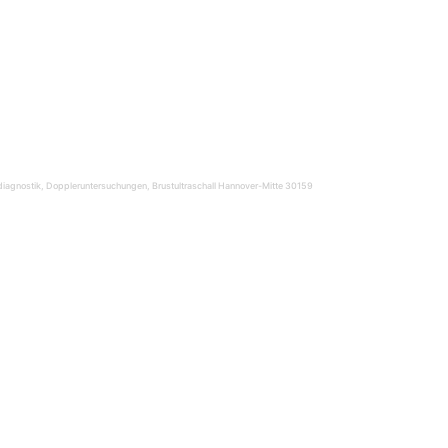
alldiagnostik, Doppleruntersuchungen, Brustultraschall Hannover-Mitte 30159