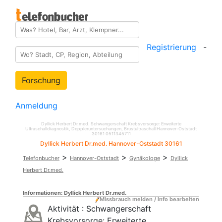
Registrierung
-
Forschung
Anmeldung
Dyllick Herbert Dr.med. Schwangerschaft Krebsvorsorge: Erweiterte
Ultraschalldiagnostik, Doppleruntersuchungen, Brustultraschall Hannover-Oststadt
30161
0511345711
Dyllick Herbert Dr.med. Hannover-Oststadt 30161
>
>
>
Telefonbucher
Hannover-Oststadt
Gynäkologe
Dyllick
Herbert Dr.med.
Informationen:
Dyllick Herbert Dr.med.
Missbrauch melden / Info bearbeiten
Aktivität :
Schwangerschaft
Krebsvorsorge: Erweiterte