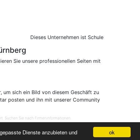
Dieses Unternehmen ist Schule
ürnberg
ren Sie unsere professionellen Seiten mit
r, um sich ein Bild von diesem Geschäft zu
tar posten und ihn mit unserer Community
t. Suchen Sie nach Firmeninformationen
-
-
-
ok
ngepasste Dienste anzubieten und
c
Telefonbuch
Horaires entreprise
n