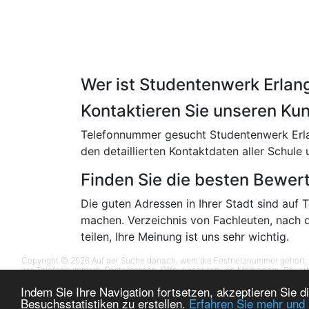
Wer ist Studentenwerk Erla
Kontaktieren Sie unseren K
Telefonnummer gesucht Studentenwerk Erlan
den detaillierten Kontaktdaten aller Schule 
Finden Sie die besten Bewer
Die guten Adressen in Ihrer Stadt sind auf 
machen. Verzeichnis von Fachleuten, nach
teilen, Ihre Meinung ist uns sehr wichtig.
Copyright © 2026 Auf der Suche danach, wem die Festnetznummer gehört,
wie Telefonnummern, Postadressen, Öffnungszeiten von Medizinern, Bauarb
-
-
-
-
Indem Sie Ihre Navigation fortsetzen, akzeptieren Sie
Kontakt
Rechtliche Hinweise
Annuaire téléphonique
Annuaire
Annuaire
Besuchsstatistiken zu erstellen.
Erfahren Sie mehr und 
-
-
-
Annuaire inversé
Annuaire inversé Belgique
Numero fono
Annuaire inver