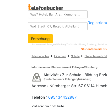
Registrier
Forschung
Studentenwerk Erlangen/Nürnberg Zur Schule : Bildung Erziehung, Ausbild
Studentenwerk Erl
>
>
>
Telefonbucher
Hirschaid
Schule
Studentenwerk Er
Informationen:
Studentenwerk Erlangen/Nürnberg
Aktivität :
Zur Schule : Bildung Erz
Studentenwerk Erlangen/Nürnberg
Adresse :
Nürnberger Str. 67
96114
Hirsc
Telefon :
095434432987
Kategorie : Schule