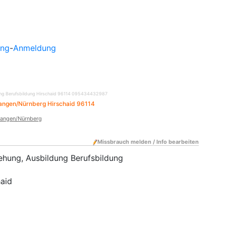
ung
-
Anmeldung
ung Berufsbildung Hirschaid 96114
095434432987
angen/Nürnberg Hirschaid 96114
langen/Nürnberg
Missbrauch melden / Info bearbeiten
iehung, Ausbildung Berufsbildung
haid