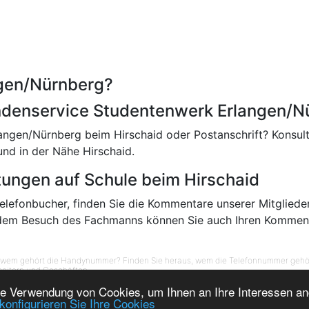
ngen/Nürnberg?
undenservice Studentenwerk Erlangen/N
gen/Nürnberg beim Hirschaid oder Postanschrift? Konsultie
und in der Nähe Hirschaid.
tungen auf Schule beim Hirschaid
Telefonbucher, finden Sie die Kommentare unserer Mitgliede
 dem Besuch des Fachmanns können Sie auch Ihren Kommen
 wem gehört die Handynummer? Finden Sie heraus, wem die Telefonnummer gehör
eitern und Geschäften...
-
-
-
-
 die Verwendung von Cookies, um Ihnen an Ihre Interessen a
 Suisse
Annuaire Belgique
Elenco telefonico
Horas empresas
Annuaire Maro
konfigurieren Sie Ihre Cookies
-
-
-
sé Canada
Annuaire inversé Suisse
Annuaire inversé Maroc
Fichier de prospectio