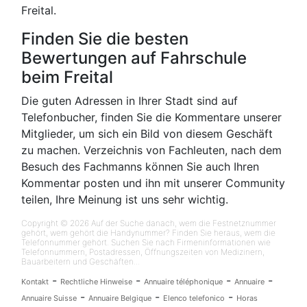
Freital.
Finden Sie die besten
Bewertungen auf Fahrschule
beim Freital
Die guten Adressen in Ihrer Stadt sind auf
Telefonbucher, finden Sie die Kommentare unserer
Mitglieder, um sich ein Bild von diesem Geschäft
zu machen. Verzeichnis von Fachleuten, nach dem
Besuch des Fachmanns können Sie auch Ihren
Kommentar posten und ihn mit unserer Community
teilen, Ihre Meinung ist uns sehr wichtig.
Copyright © 2026 Auf der Suche danach, wem die Festnetznummer
gehört, wem gehört die Handynummer? Finden Sie heraus, wem die
Telefonnummer gehört. Suchen Sie nach Firmeninformationen wie
Telefonnummern, Postadressen, Öffnungszeiten von Medizinern,
Bauarbeitern und Geschäften...
-
-
-
-
Kontakt
Rechtliche Hinweise
Annuaire téléphonique
Annuaire
-
-
-
Annuaire Suisse
Annuaire Belgique
Elenco telefonico
Horas