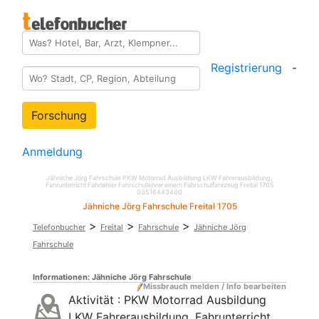
Registrierung
-
Forschung
Anmeldung
Jähniche Jörg Fahrschule PKW Motorrad Ausbildung LKW Fahrerausbildung,
Fahrunterricht Fahrlehrer Fahrschullehrer einem Fahrschulfahrzeug Freital 1705
03516443400
Jähniche Jörg Fahrschule Freital 1705
>
>
>
Telefonbucher
Freital
Fahrschule
Jähniche Jörg
Fahrschule
Informationen:
Jähniche Jörg Fahrschule
Missbrauch melden / Info bearbeiten
Aktivität :
PKW Motorrad Ausbildung
LKW Fahrerausbildung, Fahrunterricht